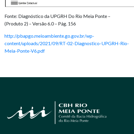
Fonte: Diagnóstico da UPGRH Do Rio Meia Ponte –
(Produto 2) – Versão 6.0 – Pág. 156
http://pbapgo.meioambiente.go.gov.br/wp-
content/uploads/2021/09/RT-02-Diagnostico-UPGRH-Rio-
Meia-Ponte-V6.pdf