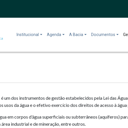
Institucional
Agenda
A Bacia
Documentos
Ge
os é um dos instrumentos de gestão estabelecidos pela Lei das Águ
os usos da água e o efetivo exercício dos direitos de acesso à águ
 água em corpos d’água superficiais ou subterrâneos (aquíferos) 
rea industrial e de mineração, entre outros.