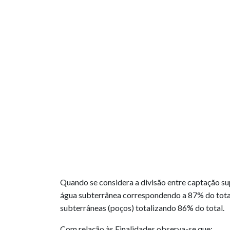
Quando se considera a divisão entre captação sup
água subterrânea correspondendo a 87% do total
subterrâneas (poços) totalizando 86% do total.
Com relação às Finalidades observa-se que: